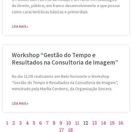
do Direito, público, em franco desenvolvimento e que possui
como características básicas e primordiais
LEIA MAIS »
Workshop “Gestão do Tempo e
Resultados na Consultoria de Imagem”
No dia 21/05 realizamos em Belo Horizonte o Workshop
“Gestão do Tempo e Resultados na Consultoria de Imagem”,
ministrado pela Marília Cordeiro, da Organização Sincera.
LEIA MAIS »
1
2
3
4
5
6
7
8
9
10
11
12
13
14
15
16
17
18