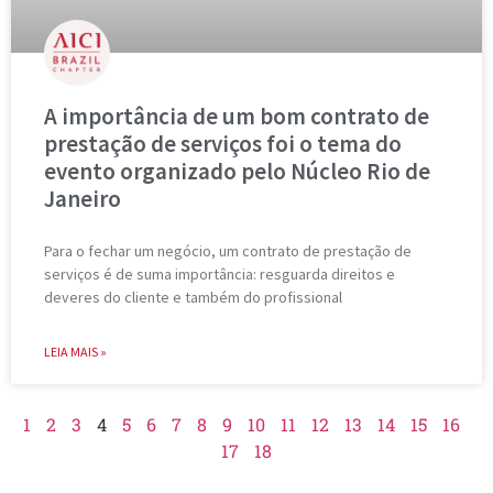
A importância de um bom contrato de
prestação de serviços foi o tema do
evento organizado pelo Núcleo Rio de
Janeiro
Para o fechar um negócio, um contrato de prestação de
serviços é de suma importância: resguarda direitos e
deveres do cliente e também do profissional
LEIA MAIS »
1
2
3
4
5
6
7
8
9
10
11
12
13
14
15
16
17
18